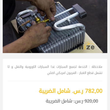
ملاحظة : الخدمة لجميع السيارات عدا السيارات الاوروبية والنقل و لا
تشمل قطع الغيار - الفريون امريكي اصلي
782٫00 ر.س.‏ شامل الضريبة
920٫00 ر.س.‏ شامل الضريبة