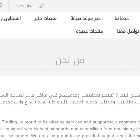
تسجيل جديد
خدماتنا
حجز موعد صيانة
منصات مايز
الشكاوى وا
 تواصل معنا
منتجات جديدة
من نحن
ــدي للتجارة تفتخــر بعملائهــا وخدمتهــم فــي مراكــز مايــز لصيانــة السـ
ـات والفنييـن وممثلـي خدمـة العمـلاء لتلبيـة طلباتهـم بأسـرع وقـت وخدمــة عم
 Trading, is proud to be offering services and supporting customers
re equipped with highest standards and capabilities from machinery a
 our customers. We are also proud to be provided support and after-sal