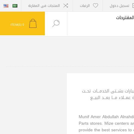
تسجيل دخول
الرغبات
المنتجات فى المقارنة
لمقترحات
ITEM(S)
0
ـيارات بشــتى الخدمــات تحــت
ــلاء مــا بعــد البيــع
Munif Amer Abdullah Alnahdi
Parts stores. Mize centers a
provide the best services to