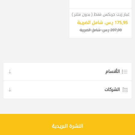
غيار زيت جربكس فقط ( بدون فلتر )
175٫95 ر.س.‏ شامل الضريبة
207٫00 ر.س.‏ شامل الضريبة
الأقسام
الشركات
النشرة البريدية