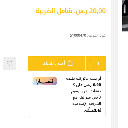
20٫00 ر.س.‏ شامل الضريبة
كود الخدمة:
51000470
أضف للسلة
أو قسم فاتورتك بقيمة
6.66 ر.س
على
3
دفعات بدون رسوم
تأخير، متوافقة مع
الشريعة الإسلامية
اعرف أكثر