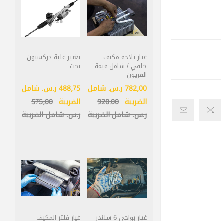
غيار ثلاجه مكيف
تغيير علبة دركسيون
خلفي / شامل قيمة
تحت
الفريون
782٫00 ر.س.‏ شامل
488٫75 ر.س.‏ شامل
الضريبة
920٫00
الضريبة
575٫00
ر.س.‏ شامل الضريبة
ر.س.‏ شامل الضريبة
غيار بواجي 6 سلندر
غيار فلتر المكيف