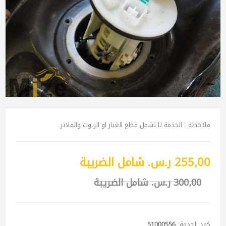
ملاحظة : الخدمة لا تشمل قطع الغيار او الزيوت والفلاتر
255٫00 ر.س.‏ شامل الضريبة
300٫00 ر.س.‏ شامل الضريبة
كود الخدمة:
51000556