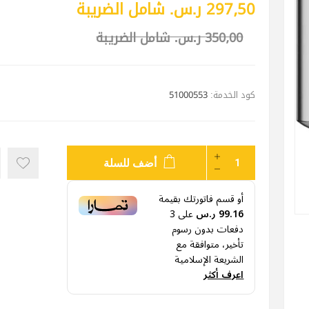
297٫50 ر.س.‏ شامل الضريبة
350٫00 ر.س.‏ شامل الضريبة
كود الخدمة:
51000553
أضف للسلة
أو قسم فاتورتك بقيمة
99.16 ر.س
على
3
دفعات بدون رسوم
تأخير، متوافقة مع
الشريعة الإسلامية
اعرف أكثر