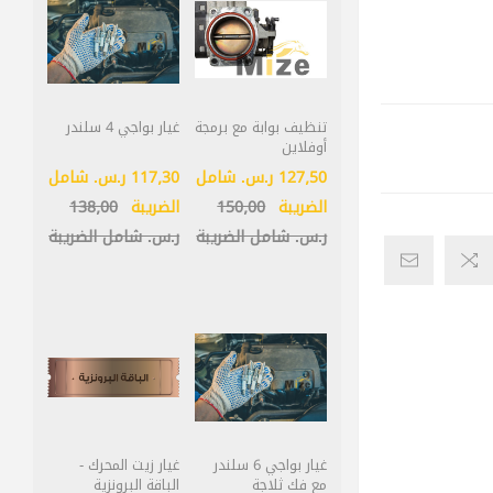
تنظيف بوابة مع برمجة
غيار بواجي 4 سلندر
أوفلاين
127٫50 ر.س.‏ شامل
117٫30 ر.س.‏ شامل
الضريبة
150٫00
الضريبة
138٫00
ر.س.‏ شامل الضريبة
ر.س.‏ شامل الضريبة
غيار بواجي 6 سلندر
غيار زيت المحرك -
مع فك ثلاجة
الباقة البرونزية