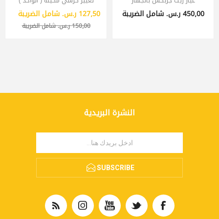
غيار زيت جربكس بالجهاز
تغيير كرسي مكينة ( الواحد )
450٫00 ر.س.‏ شامل الضريبة
127٫50 ر.س.‏ شامل الضريبة
150٫00 ر.س.‏ شامل الضريبة
النشرة البريدية
SUBSCRIBE