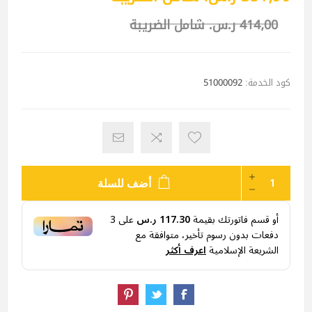
414٫00 ر.س.‏ شامل الضريبة
كود الخدمة:
51000092
أضف للسلة
أو قسم فاتورتك بقيمة
117.30 ر.س
على
3
دفعات بدون رسوم تأخير، متوافقة مع
الشريعة الإسلامية
اعرف أكثر