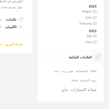
2023
مثل مدينة جدة ب
August (1)
50 ألف مثلا في تنقله على طرق سفر بين المدن
June (1)
علامات:
ما
February (1)
و لسوء الحظ لا 
الأقسام:
ا
2022
الفرامل
July (1)
إنما أفضل من يخ
June (1)
ممكن أن تأخذ بنص
قراءة المزيد
معظم السيارات 
قرب انتهاء الأ
العلامات الشائعة
صوت صفير
و بعض السيارات 
mize
السليمانية
تغيير زيت
جدة
الطبلون
و للتأكيد فإن هذ
زيوت السيارة
صيانة
صيانة السيارات
مايز
أحد العلامات أي
الفرملة و طول م