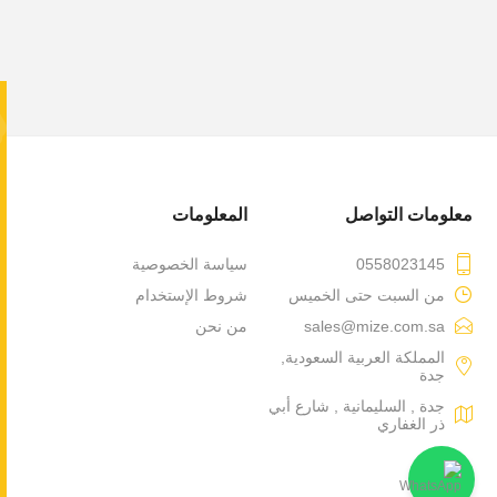
يسعدنا في مراكز
تبديل أقمشة الفر
الخدمة متوفرة سو
تغطي معظم مناطق
معلومات التواصل
المعلومات
0558023145
سياسة الخصوصية
من السبت حتى الخميس
شروط الإستخدام
sales@mize.com.sa
من نحن
المملكة العربية السعودية,
جدة
جدة , السليمانية , شارع أبي
ذر الغفاري