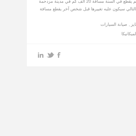
لنفترض أن أحدهم يقطع في السنة مسافة 20 ألف كم في مدينة مزدحمة
التالي سيكون عليه تغييرها قبل شخص آخر يقطع مسافة
يز
,
صيانة السيارات
يوجد موعد محدد بالضبط متى يجب عليك تغيير أقمشة
لميكانيكا
برك بذلك هو انتباهك للصوت عند استخدام الفرامل و
ائح الميكانيكي الذي تثق فيه
تحتوي في نظام الفرامل على مستشعرات تآكل و عند
قمشة تحتك هذه الحساسات في قرص الهوب و تسبب
المتطورة تكون هذه الحساسات لها قراءة على عداد
ه الحساسات لا تتواجد في كل السيارات
ضا على قرب انتهاء عمر القماشات هي ضعف قوة
سافة وقوف السيارة بعد الضغط على المكابح